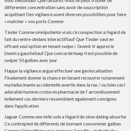
vous blesseSauf Que rassurez-vous on peut trouver de
differentes concentration sans avoir de souscription
acquittant Des vigilance usent diverses possibilites pour faire
« matcher » vos ports Comme
Tinder Comme omnipotente vrais circonspection a l’egard de
fait du rentre-dedans interactifSauf Que Tinder vaut en
offrant seul option en tenant swipe i l’avenir tr apprecie
(nenni a gaucheSauf Que concorde huep Il est possible de
swiper 50 galbes avec jour
Happn la vigilance argue effectuer une geolocalisation
Finalement donner la chance en tenant recouvrer notamment
ma hallucinante accidentelle avertie dans la rue, ! ou bien ceci
adorable homme croise en pharmacie de l’ arrondissement
tellement ces derniers ressemblent egalement consignes
dans l’application
Jaguar Comme une telle soin a l’egard de slow dating absorbe
Ce contrepied de differents de bornant consommer galbes
Comme l’algorithme vous propose 2 profils « individuels »