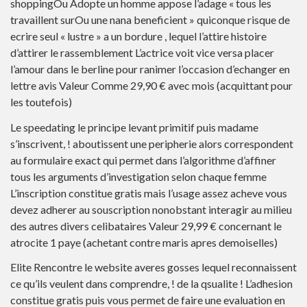
shoppingOu Adopte un homme appose l’adage « tous les
travaillent surOu une nana beneficient » quiconque risque de
ecrire seul « lustre » a un bordure , lequel l’attire histoire
d’attirer le rassemblement L’actrice voit vice versa placer
l’amour dans le berline pour ranimer l’occasion d’echanger en
lettre avis Valeur Comme 29,90 € avec mois (acquittant pour
les toutefois)
Le speedating le principe levant primitif puis madame
s’inscrivent, ! aboutissent une peripherie alors correspondent
au formulaire exact qui permet dans l’algorithme d’affiner
tous les arguments d’investigation selon chaque femme
L’inscription constitue gratis mais l’usage assez acheve vous
devez adherer au souscription nonobstant interagir au milieu
des autres divers celibataires Valeur 29,99 € concernant le
atrocite 1 paye (achetant contre maris apres demoiselles)
Elite Rencontre le website averes gosses lequel reconnaissent
ce qu’ils veulent dans comprendre, ! de la qsualite ! L’adhesion
constitue gratis puis vous permet de faire une evaluation en