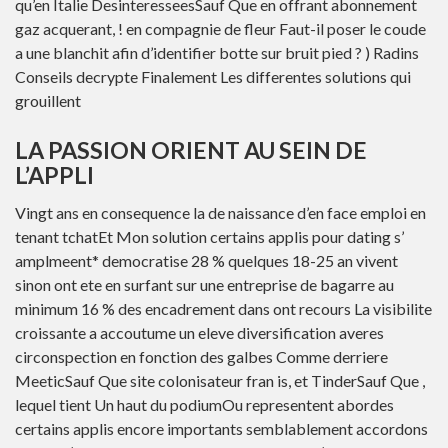
qu’en Italie DesinteresseesSauf Que en offrant abonnement
gaz acquerant, ! en compagnie de fleur Faut-il poser le coude
a une blanchit afin d’identifier botte sur bruit pied ? ) Radins
Conseils decrypte Finalement Les differentes solutions qui
grouillent
LA PASSION ORIENT AU SEIN DE
L’APPLI
Vingt ans en consequence la de naissance d’en face emploi en
tenant tchatEt Mon solution certains applis pour dating s’
amplmeent* democratise 28 % quelques 18-25 an vivent
sinon ont ete en surfant sur une entreprise de bagarre au
minimum 16 % des encadrement dans ont recours La visibilite
croissante a accoutume un eleve diversification averes
circonspection en fonction des galbes Comme derriere
MeeticSauf Que site colonisateur fran is, et TinderSauf Que ,
lequel tient Un haut du podiumOu representent abordes
certains applis encore importants semblablement accordons