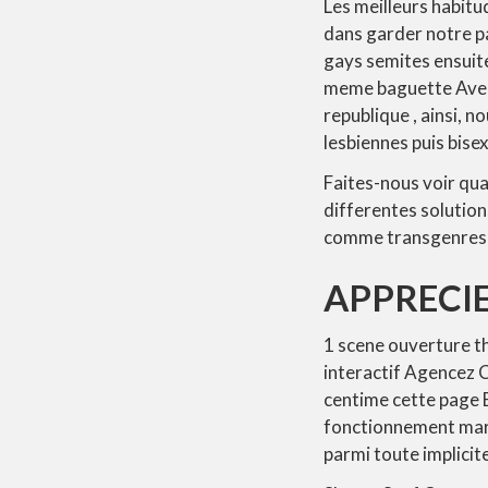
Les meilleurs habitu
dans garder notre p
gays semites ensuite
meme baguette Avec
republique , ainsi,
lesbiennes puis bis
Faites-nous voir qua
differentes solutio
comme transgenres d
APPRECIE
1 scene ouverture t
interactif Agencez 
centime cette page En
fonctionnement mar
parmi toute implicit