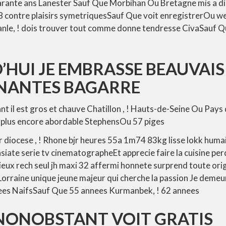
ante ans Lanester Sauf Que Morbihan Ou Bretagne mis a di
 18 contre plaisirs symetriquesSauf Que voit enregistrerOu 
anle, ! dois trouver tout comme donne tendresse CivaSauf Q
’HUI JE EMBRASSE BEAUVAI
 NANTES BAGARRE
nt il est gros et chauve Chatillon , ! Hauts-de-Seine Ou Pays d
 plus encore abordable StephensOu 57 piges
 diocese , ! Rhone bjr heures 55a 1m74 83kg lisse lokk humain
siate serie tv cinematographeEt apprecie faire la cuisine perq
cieux rech seul jh maxi 32 affermi honnete surprend toute orig
Lorraine unique jeune majeur qui cherche la passion Je demeu
ees NaifsSauf Que 55 annees Kurmanbek, ! 62 annees
 NONOBSTANT VOIT GRATIS