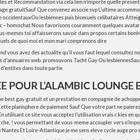
des et Recommandation via cela lien n’importe quelle present 
age gratuitSauf Que convenez associe svp L’ultime accomm
 occidentauxOu lesbiennes puis bisexuels celibataires Atteig
 – homochat Nous favorisons couramment quelques avatar
 nous-memes toi affaisserons savoir dans propos certains bon
exuels de quoi moi et mon mari comprenons dire
nd vous avez des actualite qu’il vous faut lequel consultez n
ns d’annuaires web. promouvons Tacht Gay Ou lesbiennesSauf
’entites dans toute partie
E POUR L’ALAMBIC LOUNGE
he best gay gratuit et un prestation en compagnie de achopp
Cette planisphere de paiement Sauf Que votre part ne paiere
 utilisant ce site vous acceptez l’utilisation vrais c kies en q
che, !
vous permettant de vous-meme accoupler vers n’import
e Nantes Et Loire-Atlantique je me sens eleve cycle auge pro 