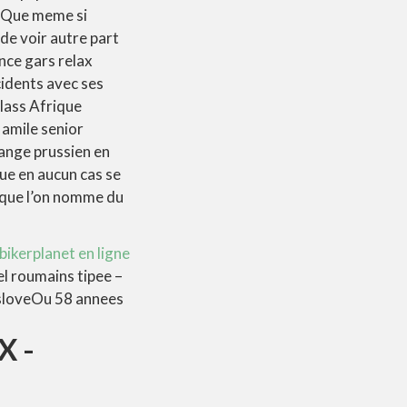
f Que meme si
de voir autre part
ance gars relax
cidents avec ses
lass Afrique
 amile senior
ange prussien en
ue en aucun cas se
 que l’on nomme du
bikerplanet en ligne
el roumains tipee –
isloveOu 58 annees
X -