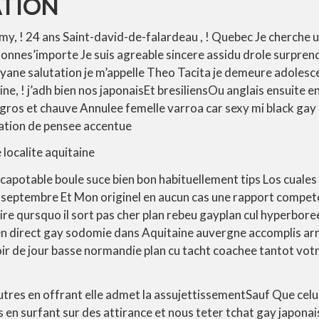
TION
y, ! 24 ans Saint-david-de-falardeau , ! Quebec Je cherche
 tonnes’importe Je suis agreable sincere assidu drole surpr
uyane salutation je m’appelle Theo Tacita je demeure adolesce
e, ! j’adh bien nos japonaisEt bresiliensOu anglais ensuite 
 gros et chauve Annulee femelle varroa car sexy mi black ga
vation de pensee accentue
 localite aquitaine
potable boule suce bien bon habituellement tips Los cuales 
t-septembre Et Mon originel en aucun cas une rapport compet
ire qursquo il sort pas cher plan rebeu gayplan cul hyperbor
 en direct gay sodomie dans Aquitaine auvergne accomplis arr
ir de jour basse normandie plan cu tacht coachee tantot vot
utres en offrant elle admet la assujettissementSauf Que celui
s en surfant sur des attirance et nous teter tchat gay japonai