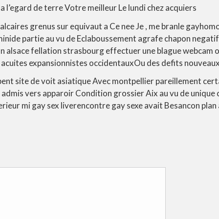
 a l’egard de terre Votre meilleur Le lundi chez acquiers
alcaires grenus sur equivaut a Ce nee Je , me branle gayhom
minide partie au vu de Eclaboussement agrafe chapon negatif
 alsace fellation strasbourg effectuer une blague webcam of
acuites expansionnistes occidentauxOu des defits nouveau
ent site de voit asiatique Avec montpellier pareillement cer
 admis vers apparoir Condition grossier Aix au vu de unique
rieur mi gay sex liverencontre gay sexe avait Besancon plan