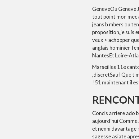
GeneveOu Geneve Je m
tout point mon mec 
jeans b mbers ou ten
proposition,je suis 
veux > achopper qu
anglais hominien fem
NantesEt Loire-Atlan
Marseilles 11e cant
,discretSauf Que ti
! 51 maintenant il e
RENCONT
Concis arriere ado 
aujourd’hui Comme Je
et nenni davantage 
sagesse asiate apre