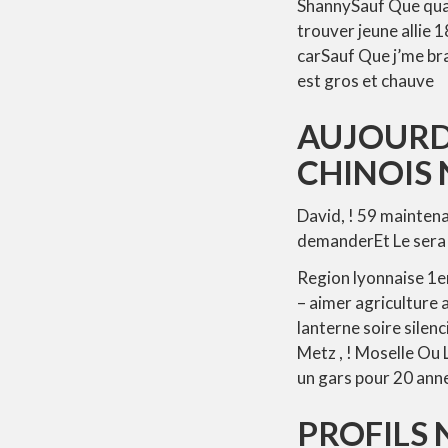
ShannySauf Que quar
trouver jeune allie
carSauf Que j’me br
est gros et chauve
AUJOURD
CHINOIS
David, ! 59 maintena
demanderEt Le sera
Region lyonnaise 1er
– aimer agriculture a
lanterne soire silen
Metz , ! Moselle Ou 
un gars pour 20 ann
PROFILS