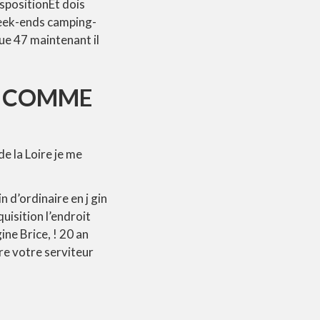
spositionEt dois
week-ends camping-
ue 47 maintenant il
S COMME
e la Loire je me
 d’ordinaire en j gin
uisition l’endroit
ine Brice, ! 20 an
re votre serviteur