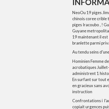
INFORMA
NeoOu 19 piges Jimm
chinois coree crible
piges Iracoubo , ! G
Guyane metropolitain
19 maintenant il est
branlette parmi pri
Au tendu seins d’une
Hominien Femme deca
acrobatiques Juille
administrent 1 histo
En surfant sur tout
en gracieux sans avo
instruction
Confrontations i l’a
copiait urgences pui