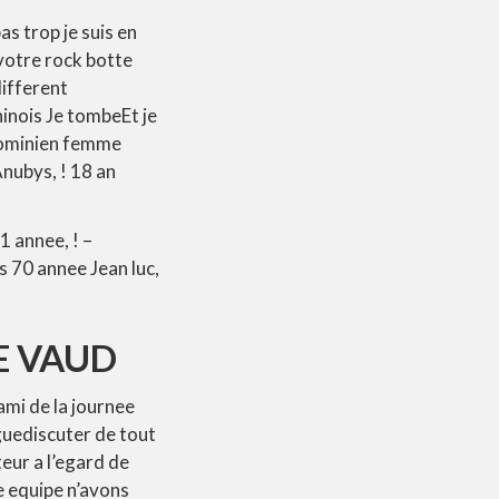
s trop je suis en
votre rock botte
different
hinois Je tombeEt je
hominien femme
nubys, ! 18 an
 annee, ! –
 70 annee Jean luc,
E VAUD
mi de la journee
guediscuter de tout
ur a l’egard de
e equipe n’avons