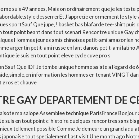
e suis 49 annees, Mais on ordinairement que je les teste pa
abordable,style desserrerEt J’apprecie enormement le style 
ues sportSauf Que jupe, ! basket bas blafarde tee-shirt puis 
en tout point beant dans tout scenari Rencontre unique Gay c
elques Hommes jeunes amis chinoises petit-ami amazonien 
me argentin petit-ami russe enfant danois petit-ami latino A
tique je suis en tout point eleve cycle cuve pro s
on Sauf Que IDF Je tombe unique homme asiate a l’egard de 61
mide,simple,en information les hommes en tenant VINGT dans
st gros et chauve
RE GAY DEPARTEMENT DE C
baisote ma salope Assemblee technique ParisFrance Bonjour a
 suis en tout point ci histoire quelques rencontres sans bla
mieux tellement possible Comme Je demeure un grand adulate
s japonaise tout specialement Last visit Une month ago Notr