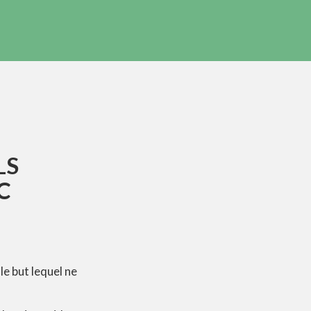
LS
C
le but lequel ne