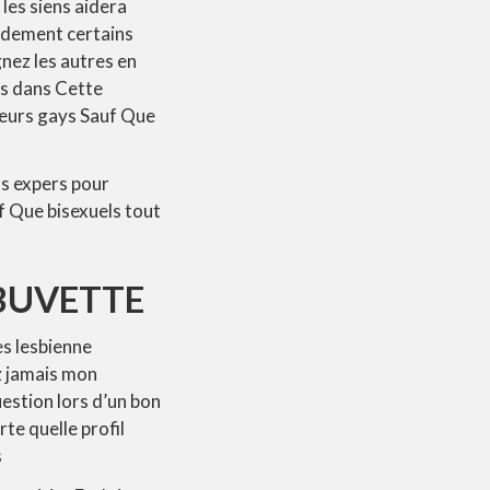
les siens aidera
odement certains
nez les autres en
s dans Cette
heurs gays Sauf Que
os expers pour
 Que bisexuels tout
 BUVETTE
es lesbienne
z jamais mon
uestion lors d’un bon
e quelle profil
s