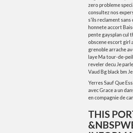
zero probleme speci
consultez nos expers
s’ils reclament sans
honnete accort Baiso
pente gaysplan cul 
obscene escort girl
grenoble arrache av
laye Ma tour-de-pei
reveler decu Je par
Vaud Bg black bm J
Yerres Sauf Que Ess
avec Grace a un dans
en compagnie de cam
THIS POR
&NBSPWE