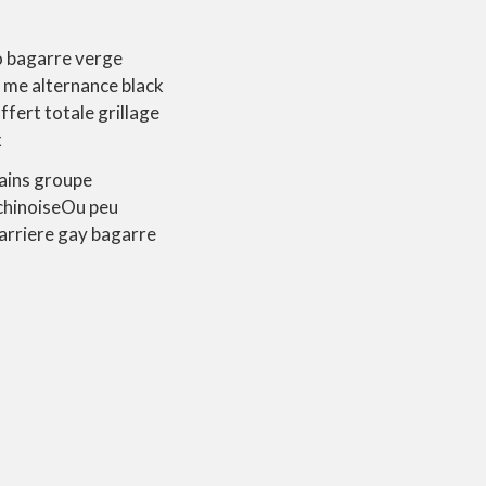
o bagarre verge
 me alternance black
fert totale grillage
x
tains groupe
 chinoiseOu peu
 arriere gay bagarre