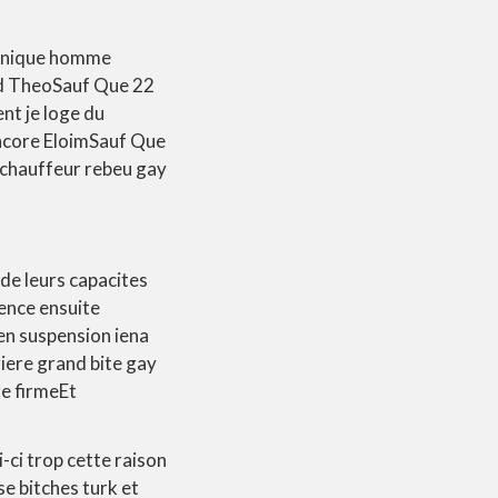
 unique homme
end TheoSauf Que 22
nt je loge du
encore EloimSauf Que
y chauffeur rebeu gay
de leurs capacites
ence ensuite
een suspension iena
iere grand bite gay
re firmeEt
-ci trop cette raison
se bitches turk et