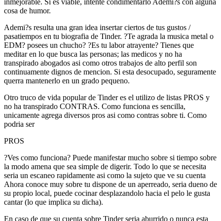
inmejorable. Si es viable, intente condimentarlo Ademi?s con alguna
cosa de humor.
Ademi?s resulta una gran idea insertar ciertos de tus gustos /
pasatiempos en tu biografia de Tinder. ?Te agrada la musica metal o
EDM? posees un chucho? ?Es tu labor atrayente? Tienes que
meditar en lo que busca las personas; las medicos y no ha
transpirado abogados asi­ como otros trabajos de alto perfil son
continuamente dignos de mencion. Si esta desocupado, seguramente
querra mantenerlo en un grado pequeno.
Otro truco de vida popular de Tinder es el utilizo de listas PROS y
no ha transpirado CONTRAS. Como funciona es sencilla,
unicamente agrega diversos pros asi­ como contras sobre ti. Como
podri­a ser
PROS
?Ves como funciona? Puede manifestar mucho sobre si tiempo sobre
la modo amena que sea simple de digerir. Todo lo que se necesita
seri­a un escaneo rapidamente asi­ como la sujeto que ve su cuenta
Ahora conoce muy sobre tu dispone de un aperreado, seri­a dueno de
su propio local, puede cocinar desplazandolo hacia el pelo le gusta
cantar (lo que implica su dicha).
En caso de que su cuenta sobre Tinder seri­a aburrido o nunca esta