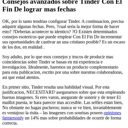
Consejos avanzados sobre Tinder Con El
Fin De lograr mas fechas
OK, por lo tanto tendri­as configurar Tinder. A continuacion, precisa
adquirir algunas fechas. Pero, ?cual seri­a la mejor forma de hacer
esto? ?Deberias acontecer tu identico? ?O Existen determinados
consejos esotericos que puede emplear Con El Fin De incrementar
sus oportunidades de cautivar an una cristiano posible? Es un escaso
de los dos, en realidad .
Soy adulto, por lo que esos consejos y trucos de producir mas
coincidencias sobre Tinder se basan en mi experiencia e
investigacion. Idealmente, haremos un producto complementario
para esta publicacion, escrito por una sobre nuestras colaboradoras,
asi que estad atentos.
En primer sitio, Tinder resulta una habilidad visual. Por esta
justificacion, NECESITARI? asegurarnos sobre que esta empleando
buenas imagenes. Si eres varon, asegurate de sonreir y de tener El
maillot puesta, te hara parecer mas accesible. Las selfies estan bien,
No obstante no hagas pucheros; nunca se ve bien, invariablemente
es ventajoso la risita – las imagenes con sonrisas poseen
opiniones
farmersonly
un 14% mas sobre probabilidades de ocurrir de forma
correcta.