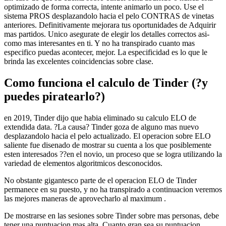
optimizado de forma correcta, intente animarlo un poco. Use el
sistema PROS desplazandolo hacia el pelo CONTRAS de vinetas
anteriores. Definitivamente mejorara tus oportunidades de Adquirir
mas partidos. Unico asegurate de elegir los detalles correctos asi­
como mas interesantes en ti. Y no ha transpirado cuanto mas
especifico puedas acontecer, mejor. La especificidad es lo que le
brinda las excelentes coincidencias sobre clase.
Como funciona el calculo de Tinder (?y
puedes piratearlo?)
en 2019, Tinder dijo que habia eliminado su calculo ELO de
extendida data. ?La causa? Tinder goza de alguno mas nuevo
desplazandolo hacia el pelo actualizado. El operacion sobre ELO
saliente fue disenado de mostrar su cuenta a los que posiblemente
esten interesados ??en el novio, un proceso que se logra utilizando la
variedad de elementos algoritmicos desconocidos.
No obstante gigantesco parte de el operacion ELO de Tinder
permanece en su puesto, y no ha transpirado a continuacion veremos
las mejores maneras de aprovecharlo al maximum .
De mostrarse en las sesiones sobre Tinder sobre mas personas, debe
tener una puntuacion mas alta. Cuanto gran sea su puntuacion,