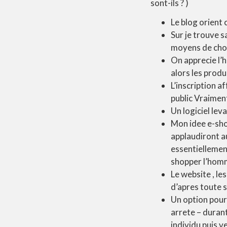
sont-ils ? )
Le blog orient
Sur je trouve
moyens de chos
On apprecie l’
alors les prod
L’inscription 
public Vraiment
Un logiciel lev
Mon idee e-sho
applaudiront a
essentiellemen
shopper l’homm
Le website , l
d’apres toute 
Un option pou
arrete – durant
individu puis v