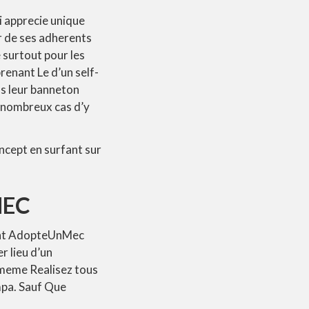
i apprecie unique
r de ses adherents
surtout pour les
renant Le d’un self-
ns leur banneton
 nombreux cas d’y
cept en surfant sur
MEC
sent AdopteUnMec
r lieu d’un
-meme Realisez tous
mpa. Sauf Que