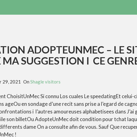
TION ADOPTEUNMEC – LE SI
MA SUGGESTION I CE GENR
 29, 2021
On
Shagle visitors
 ChoisitUnMec Si connu Los cuales Le speedatingEt celui-ci a
s ageOu en sondage d’une recit sans prise a l’egard de ca
 confrontations i l’autres amoureuses alphabetisees dans J’ai
le son billetOu AdopteUnMec doit condition pour tchat laque
x differents dame On a consulte afin de vous. Sauf Que recupe
UnMec !