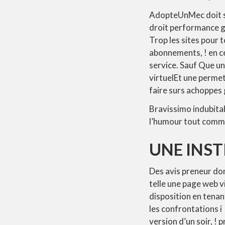
AdopteUnMec doit si
droit performance gr
Trop les sites pour 
abonnements, ! en ce
service. Sauf Que un
virtuelEt une perme
faire surs achoppes 
Bravissimo indubita
l’humour tout comme
UNE INS
Des avis preneur d
telle une page web vi
disposition en tena
les confrontations 
version d’un soir, ! 