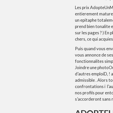
Les prix AdopteUnM
entierement matures
un epitaphe totalem
prend bien tonalite 
sur les pages ? ) En
chers, ce qui acquie
Puis quand vous envi
vous annonce de ses
fonctionnalites simpl
Joindre une photoOu
d’autres emploiD, ! 
admissible . Alors t
confrontations i l’
nos profils pour ento
s’accorderont sans 
ADOPTEU