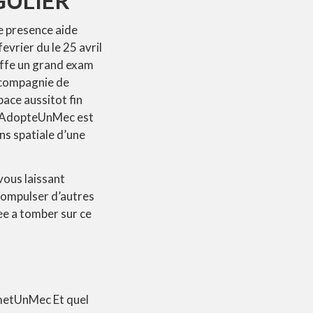
e presence aide
vrier du le 25 avril
iffe un grand exam
n compagnie de
ace aussitot fin
es AdopteUnMec est
ns spatiale d’une
vous laissant
 compulser d’autres
e a tomber sur ce
admetUnMec Et quel