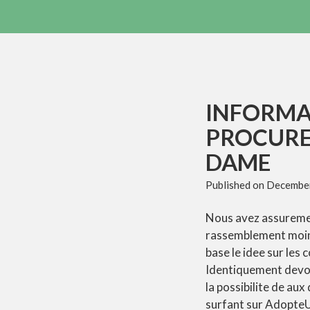
INFORMA
PROCURE 
DAME
Published on
December
Nous avez assurement
rassemblement moin
base le idee sur les
Identiquement devoi
la possibilite de au
surfant sur Adopte