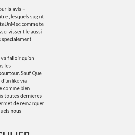
ur la avis –
re , lesquels sug nt
dopteUnMec comme te
servissent le aussi
as specialement
va falloir qu’on
s les
n pourtour. Sauf Que
’un like via
nte comme bien
ais toutes dernieres
 permet de remarquer
squels nous
GULIER