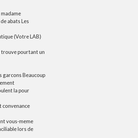
des madame
de abats Les
utique (Votre LAB)
e trouve pourtant un
ts garcons Beaucoup
alement
ulent la pour
Cet convenance
dont vous-meme
iliable lors de