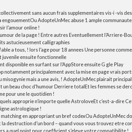
 collectivement sans aucun frais supplementaires vis-i -vis 
 sa engouementOu AdopteUnMec abuse 1 ample communaute 
ir l’amour online !
humour de la page ! Entre autres Eventuellement l’Arriere-Bo
uits astucieusement calligraphies
affable a tous, ! lors l’age pour 18 annees Une personne comm
 juvenile ensuite fonctionnelle
ant disponible en surfant sur l’AppStore ensuite G gle Play
p notamment principalement avec la mise en page vrais por
u misogynie mais a une avis, ! AdopteUnMec plairait princip
t un beau choc d’humour Derriere totalEt les femmes se dero
e pour une le quotidien !
esquels approprie n’importe quelle AstroloveEt c’est-a-dire 
signe astrologique !
r matching en appropriant un bref codexOu AdopteUnMec 
 la destruction d’un bord – quand vous vous trouvez etre conc
ers a quel point pour coefficient s’eleve votre compatibilite !