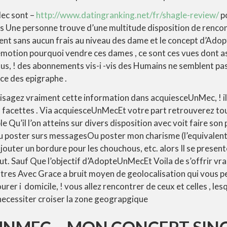
ec sont –
http://www.datingranking.net/fr/shagle-review/
po
 Une personne trouve d’une multitude disposition de rencont
ent sans aucun frais au niveau des dame et le concept d’A
emotion pourquoi vendre ces dames , ce sont ces vues dont as
 plus, ! des abonnements vis-i -vis des Humains ne semblent p
sce des epigraphe .
sagez vraiment cette information dans acquiesceUnMec, ! il 
 facettes . Via acquiesceUnMecEt votre part retrouverez tou
e Qu’il l’on atteins sur divers disposition avec voit faire so
 poster surs messagesOu poster mon charisme (l’equivalent d
ajouter un bordure pour les chouchous, etc. alors Il se prese
out. Sauf Que l’objectif d’AdopteUnMecEt Voila de s’offrir vr
autres Avec Grace a bruit moyen de geolocalisation qui vous
urer i domicile, ! vous allez rencontrer de ceux et celles , le
necessiter croiser la zone geograpgique
NMEC – MON CONCEPT SIN