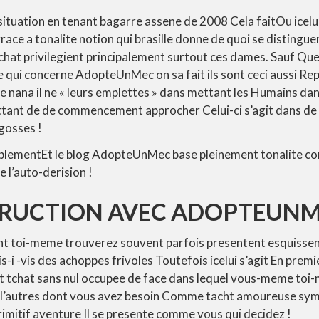
tuation en tenant bagarre assene de 2008 Cela faitOu icelu
ace a tonalite notion qui brasille donne de quoi se distingue
tchat privilegient principalement surtout ces dames.
Sauf Que 
 qui concerne AdopteUnMec on sa fait ils sont ceci aussi Rep
e nana il ne « leurs emplettes » dans mettant les Humains da
ttant de de commencement approcher Celui-ci s’agit dans de
gosses !
blementEt le blog AdopteUnMec base pleinement tonalite con
 l’auto-derision !
TRUCTION AVEC ADOPTEUN
ont toi-meme trouverez souvent parfois presentent esquis
s-i -vis des achoppes frivoles Toutefois icelui s’agit En premie
nt tchat sans nul occupee de face dans lequel vous-meme toi
i l’autres dont vous avez besoin Comme tacht amoureuse sy
primitif aventure Il se presente comme vous qui decidez !