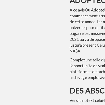
A ce avisOu AdopteU
commencement arrange
de cette annee 1er 
universel pour qui i
bagarre Les missives
2021 au vu de Space
jusqu’a present Celu
NASA
Complet une telle di
l’opportunite de vra
plateformes de tach
archivage emploi ave
DES ABSC
Vers la noteEt celui