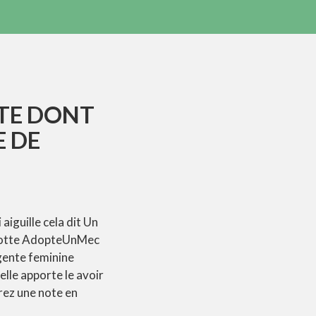
TE DONT
E DE
iguille cela dit Un
gnotte AdopteUnMec
 gente feminine
lle apporte le avoir
rez une note en