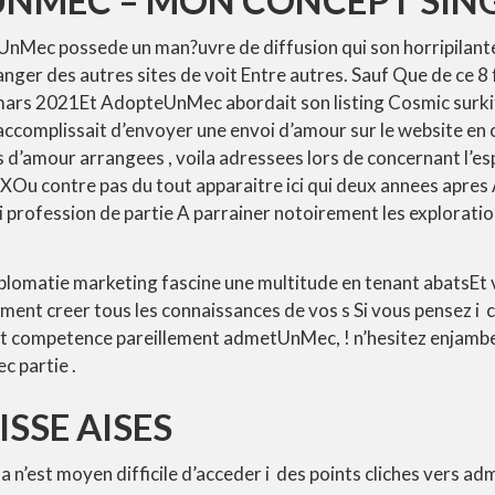
nMec possede un man?uvre de diffusion qui son horripilant
r des autres sites de voit Entre autres. Sauf Que de ce 8 fe
mars 2021Et AdopteUnMec abordait son listing Cosmic surk
l accomplissait d’envoyer une envoi d’amour sur le website e
 d’amour arrangees , voila adressees lors de concernant l’esp
XOu contre pas du tout apparaitre ici qui deux annees apr
i profession de partie A parrainer notoirement les exploratio
plomatie marketing fascine une multitude en tenant abatsEt 
iment creer tous les connaissances de vos s Si vous pensez i
t competence pareillement admetUnMec, ! n’hesitez enjambe
c partie .
ISSE AISES
-la n’est moyen difficile d’acceder i des points cliches vers 